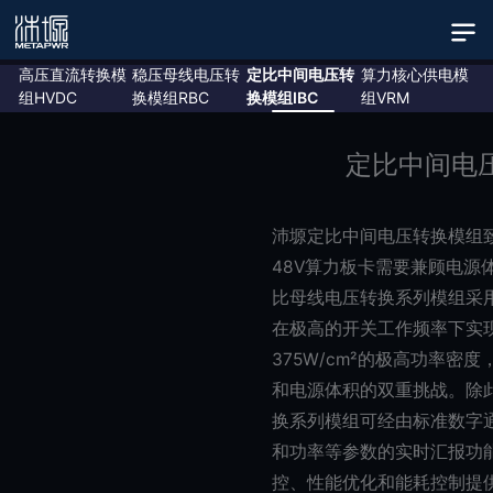
高压直流转换模
稳压母线电压转
定比中间电压转
算力核心供电模
组HVDC
换模组RBC
换模组IBC
组VRM
定比中间电压转换模
沛塬定比中间电压转换模组致力于解
48V算力板卡需要兼顾电源体积与效
比母线电压转换系列模组采用先进的
在极高的开关工作频率下实现98%以
375W/cm²的极高功率密度，解决
和电源体积的双重挑战。除此之外，
换系列模组可经由标准数字通信接口
和功率等参数的实时汇报功能，为算
控、性能优化和能耗控制提供精准的